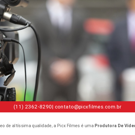
(11) 2362-8290| contato@picxfilmes.com.br
eo de altíssima qualidade, a Picx Filmes é uma
Produtora De Víde