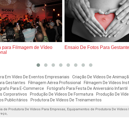
 para Filmagem de Vídeo
Ensaio De Fotos Para Gestant
onal
ra Em Vídeo De Eventos Empresariais
Criação De Vídeos De Animação
ara Gestantes
Filmagem Aérea Profissional
Filmagem De Vídeos Inst
grafo Para E-Commerce
Fotógrafo Para Festa De Aniversário Infantil
s Corporativos
Produção De Vídeos De Formatura
Produção De Víd
s Publicitários
Produtora De Vídeos De Treinamentos
a de Produtora De Vídeos Para Empresas, Equipamentos de Produtora De Vídeos
reço,