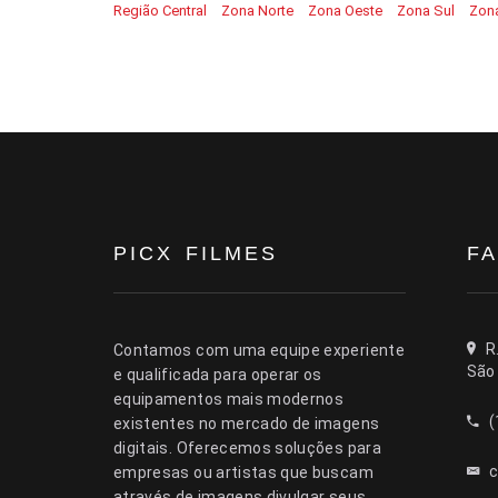
Região Central
Zona Norte
Zona Oeste
Zona Sul
Zona
PICX FILMES
F
R.
Contamos com uma equipe experiente
São 
e qualificada para operar os
equipamentos mais modernos
(
existentes no mercado de imagens
digitais. Oferecemos soluções para
c
empresas ou artistas que buscam
através de imagens divulgar seus