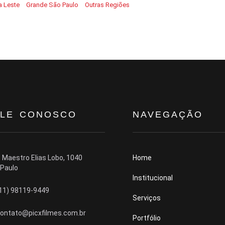
 Leste
Grande São Paulo
Outras Regiões
ALE CONOSCO
NAVEGAÇÃO
 Maestro Elias Lobo, 1040
Home
Paulo
Institucional
11) 98119-9449
Serviços
ontato@picxfilmes.com.br
Portfólio