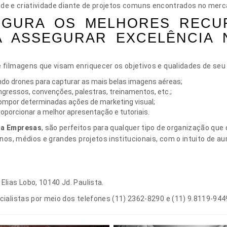
dade e criatividade diante de projetos comuns encontrados no merc
SEGURA OS MELHORES RECU
RA ASSEGURAR EXCELÊNCIA
filmagens que visam enriquecer os objetivos e qualidades de seu
ndo drones para capturar as mais belas imagens aéreas;
gressos, convenções, palestras, treinamentos, etc.;
ompor determinadas ações de marketing visual;
oporcionar a melhor apresentação e tutoriais.
ra Empresas
, são perfeitos para qualquer tipo de organização qu
os, médios e grandes projetos institucionais, com o intuito de aum
lias Lobo, 10140 Jd. Paulista.
alistas por meio dos telefones (11) 2362-8290 e (11) 9.8119-944