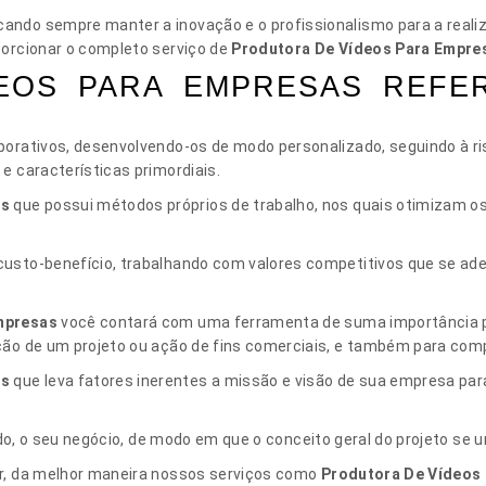
ando sempre manter a inovação e o profissionalismo para a reali
porcionar o completo serviço de
Produtora De Vídeos Para Empre
EOS PARA EMPRESAS REFE
orativos, desenvolvendo-os de modo personalizado, seguindo à ri
e características primordiais.
as
que possui métodos próprios de trabalho, nos quais otimizam 
usto-benefício, trabalhando com valores competitivos que se ade
mpresas
você contará com uma ferramenta de suma importância p
ão de um projeto ou ação de fins comerciais, e também para comp
as
que leva fatores inerentes a missão e visão de sua empresa pa
udo, o seu negócio, de modo em que o conceito geral do projeto se 
ar, da melhor maneira nossos serviços como
Produtora De Vídeos